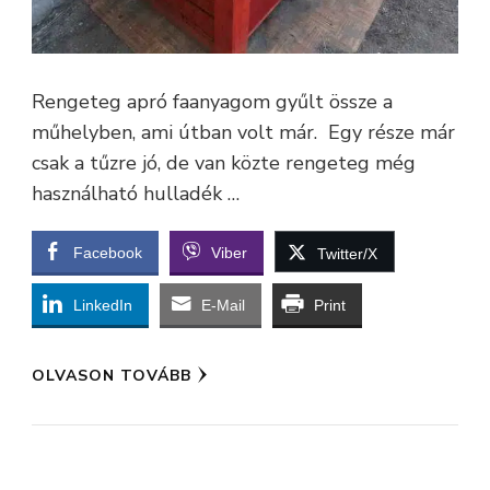
Rengeteg apró faanyagom gyűlt össze a
műhelyben, ami útban volt már. Egy része már
csak a tűzre jó, de van közte rengeteg még
használható hulladék …
Facebook
Viber
Twitter/X
LinkedIn
E-Mail
Print
OLVASON TOVÁBB