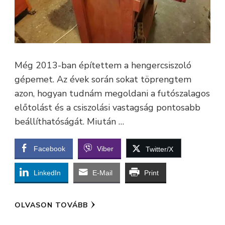
Még 2013-ban építettem a hengercsiszoló
gépemet. Az évek során sokat töprengtem
azon, hogyan tudnám megoldani a futószalagos
előtolást és a csiszolási vastagság pontosabb
beállíthatóságát. Miután …
Facebook
Viber
Twitter/X
LinkedIn
E-Mail
Print
OLVASON TOVÁBB