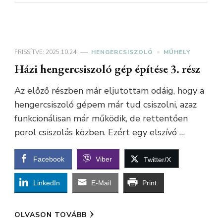
FRISSÍTVE:
2025.10.24.
HENGERCSISZOLÓ
MŰHELY
Házi hengercsiszoló gép építése 3. rész
Az előző részben már eljutottam odáig, hogy a
hengercsiszoló gépem már tud csiszolni, azaz
funkcionálisan már működik, de rettentően
porol csiszolás közben. Ezért egy elszívó …
Facebook
Viber
Twitter/X
LinkedIn
E-Mail
Print
OLVASON TOVÁBB