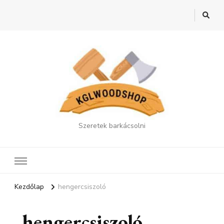
Szeretek barkácsolni
Kezdőlap
hengercsiszoló
hengercsiszoló