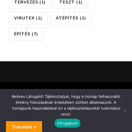
TERVEZÉS
(1)
TESZT
(1)
VIRUTEX
(1)
ÁTÉPÍTÉS
(1)
ÉPÍTÉS
(7)
© Szerzői jog 2026
. Minden jog fenntartva.
Vilva |
Kedves Látogató! Tájékoztatjuk, hogy a honlap felhasználói
Fejlesztette:
Blossom Themes
.Készítette:
élmény fokozásának érdekében sütiket alkalmazunk. A
WordPress
.
honlapunk használatával ön a tájékoztatásunkat tudomásul
veszi.
Elfogadom
Translate »