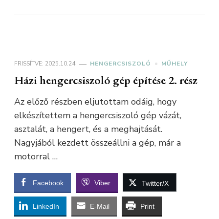
FRISSÍTVE:
2025.10.24.
HENGERCSISZOLÓ
MŰHELY
Házi hengercsiszoló gép építése 2. rész
Az előző részben eljutottam odáig, hogy
elkészítettem a hengercsiszoló gép vázát,
asztalát, a hengert, és a meghajtását.
Nagyjából kezdett összeállni a gép, már a
motorral …
Facebook
Viber
Twitter/X
LinkedIn
E-Mail
Print