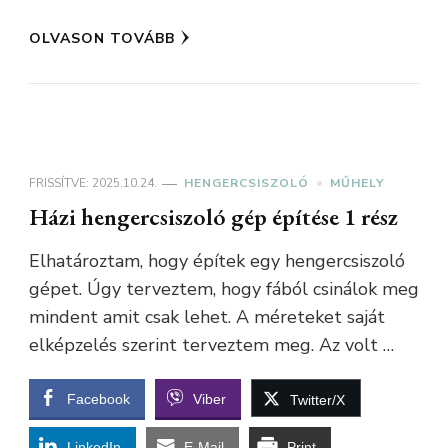
OLVASON TOVÁBB
FRISSÍTVE:
2025.10.24.
HENGERCSISZOLÓ
MŰHELY
Házi hengercsiszoló gép építése 1 rész
Elhatároztam, hogy építek egy hengercsiszoló
gépet. Úgy terveztem, hogy fából csinálok meg
mindent amit csak lehet. A méreteket saját
elképzelés szerint terveztem meg. Az volt …
Facebook
Viber
Twitter/X
LinkedIn
E-Mail
Print