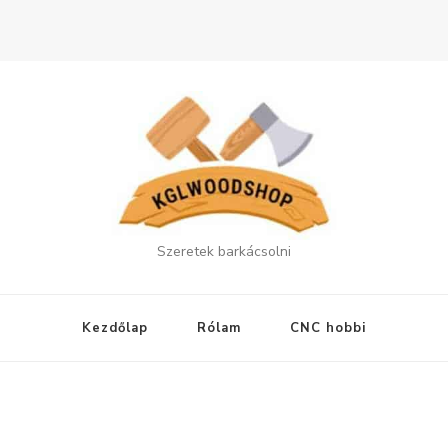
Szeretek barkácsolni
Kezdőlap
Rólam
CNC hobbi