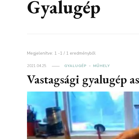
Gyalugép
Megjelenítve: 1 -1 / 1 eredményből
2021.04.25.
GYALUGÉP
MŰHELY
Vastagsági gyalugép a