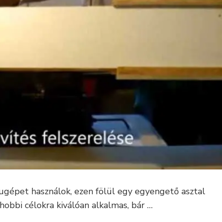
lugépet használok, ezen fölül egy egyengető asztal
hobbi célokra kiválóan alkalmas, bár …