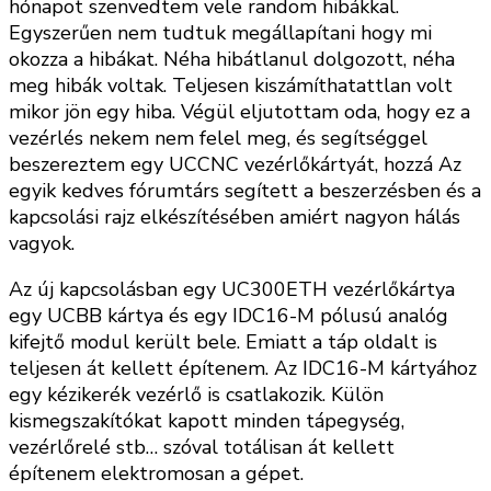
hónapot szenvedtem vele random hibákkal.
Egyszerűen nem tudtuk megállapítani hogy mi
okozza a hibákat. Néha hibátlanul dolgozott, néha
meg hibák voltak. Teljesen kiszámíthatattlan volt
mikor jön egy hiba. Végül eljutottam oda, hogy ez a
vezérlés nekem nem felel meg, és segítséggel
beszereztem egy UCCNC vezérlőkártyát, hozzá Az
egyik kedves fórumtárs segített a beszerzésben és a
kapcsolási rajz elkészítésében amiért nagyon hálás
vagyok.
Az új kapcsolásban egy UC300ETH vezérlőkártya
egy UCBB kártya és egy IDC16-M pólusú analóg
kifejtő modul került bele. Emiatt a táp oldalt is
teljesen át kellett építenem. Az IDC16-M kártyához
egy kézikerék vezérlő is csatlakozik. Külön
kismegszakítókat kapott minden tápegység,
vezérlőrelé stb… szóval totálisan át kellett
építenem elektromosan a gépet.