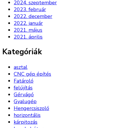
2024. szeptember
2023. február
2022. december
2022. január
2021. május
2021. április
Kategóriák
asztal
CNC gép építés
Fatároló
felújítás
Gérvágó
Gyalugép
Hengercsiszoló
horizontális
kárpitozás