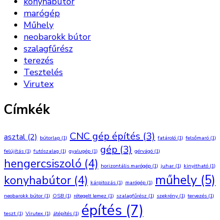
konyhabútor
marógép
Műhely
neobarokk bútor
szalagfűrész
terezés
Tesztelés
Virutex
Címkék
CNC gép építés
(3)
asztal
(2)
bútorlap
(1)
fatároló
(1)
felsőmaró
(1)
gép
(3)
felújítás
(1)
futószalag
(1)
gyalugép
(1)
gérvágó
(1)
hengercsiszoló
(4)
horizontális marógép
(1)
juhar
(1)
kinyitható
(1)
műhely
(5)
konyhabútor
(4)
kárpitozás
(1)
marógép
(1)
neobarokk bútor
(1)
OSB
(1)
rétegelt lemez
(1)
szalagfűrész
(1)
szekrény
(1)
tervezés
(1)
építés
(7)
teszt
(1)
Virutex
(1)
átépítés
(1)