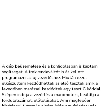
A gép beüzemelése és a konfigolásban is kaptam
segítséget. A frekvenciaváltót is át kellett
programozni az új vezérléshez. Miután ezzel
elkészültem kezdődhettek az első tesztek amik a
levegőben marással kezdődtek egy teszt G kóddal.
Szépen indítja a vezérlés a marómotort, beállítja a
fordulatszámot, előtolásokat. Ami meglepően
hibátlanul futott le elsőre. Még egy feladat volt