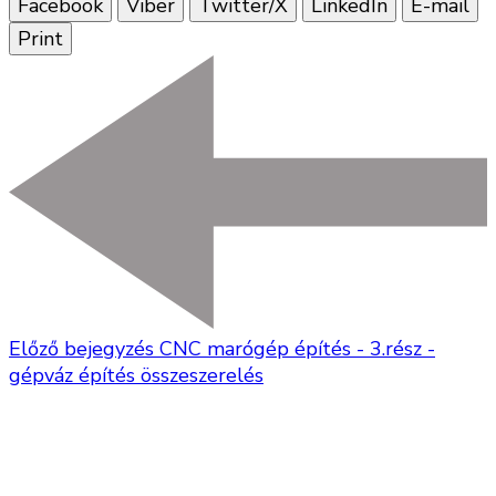
Facebook
Viber
Twitter/X
LinkedIn
E-mail
Print
Előző bejegyzés
CNC marógép építés - 3.rész -
gépváz építés összeszerelés