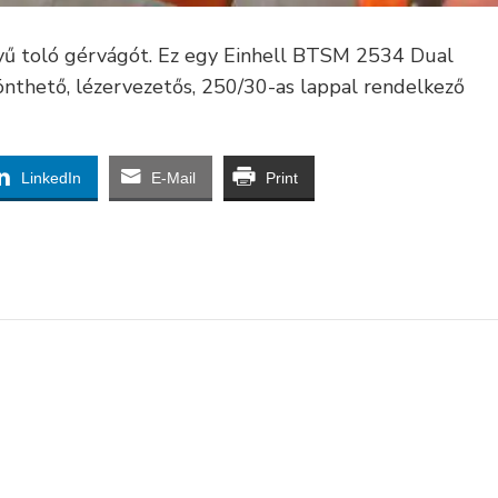
yű toló gérvágót. Ez egy Einhell BTSM 2534 Dual
nthető, lézervezetős, 250/30-as lappal rendelkező
LinkedIn
E-Mail
Print