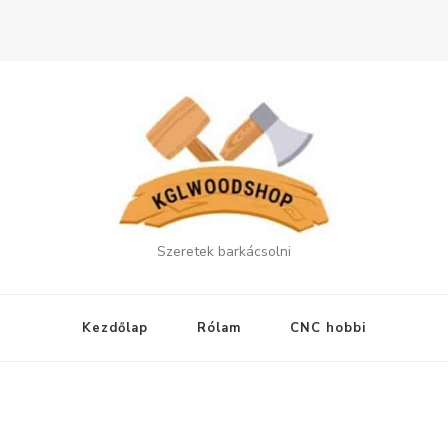
Szeretek barkácsolni
Kezdőlap
Rólam
CNC hobbi