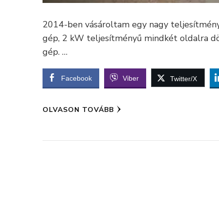
2014-ben vásároltam egy nagy teljesítmén
gép, 2 kW teljesítményű mindkét oldalra dö
gép. …
Facebook
Viber
Twitter/X
OLVASON TOVÁBB