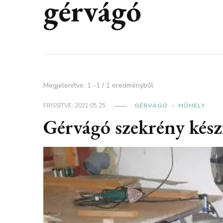
gérvágó
Megjelenítve: 1 -1 / 1 eredményből
FRISSÍTVE:
2021.05.25.
GÉRVÁGÓ
MŰHELY
Gérvágó szekrény kész