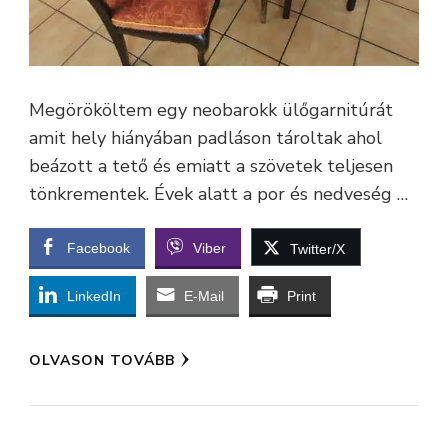
Megörököltem egy neobarokk ülőgarnitúrát
amit hely hiányában padláson tároltak ahol
beázott a tető és emiatt a szövetek teljesen
tönkrementek. Évek alatt a por és nedveség …
Facebook
Viber
Twitter/X
LinkedIn
E-Mail
Print
OLVASON TOVÁBB