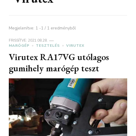
Megjelenítve: 1 -1 / 1 eredményből
FRISSÍTVE:
2021.08.28.
MARÓGÉP
TESZTELÉS
VIRUTEX
Virutex RA17VG utólagos
gumihely marógép teszt