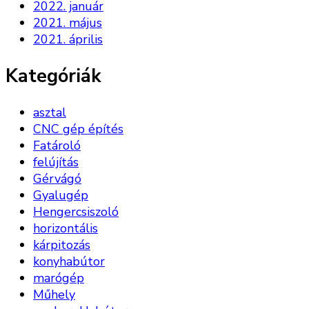
2022. január
2021. május
2021. április
Kategóriák
asztal
CNC gép építés
Fatároló
felújítás
Gérvágó
Gyalugép
Hengercsiszoló
horizontális
kárpitozás
konyhabútor
marógép
Műhely