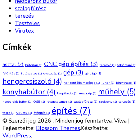
neobarokk bútor
szalagfűrész
terezés
Tesztelés
Virutex
Címkék
CNC gép építés
(3)
asztal
(2)
bútorlap
(1)
fatároló
(1)
felsőmaró
(1)
gép
(3)
felújítás
(1)
futószalag
(1)
gyalugép
(1)
gérvágó
(1)
hengercsiszoló
(4)
horizontális marógép
(1)
juhar
(1)
kinyitható
(1)
műhely
(5)
konyhabútor
(4)
kárpitozás
(1)
marógép
(1)
neobarokk bútor
(1)
OSB
(1)
rétegelt lemez
(1)
szalagfűrész
(1)
szekrény
(1)
tervezés
(1)
építés
(7)
teszt
(1)
Virutex
(1)
átépítés
(1)
© Szerzői jog 2026
. Minden jog fenntartva.
Vilva |
Fejlesztette:
Blossom Themes
.Készítette:
WordPress
.