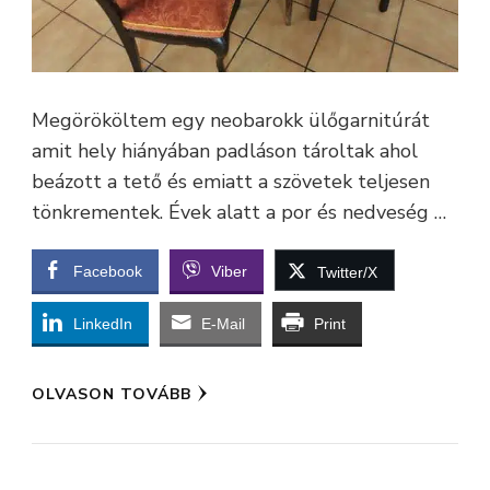
Megörököltem egy neobarokk ülőgarnitúrát
amit hely hiányában padláson tároltak ahol
beázott a tető és emiatt a szövetek teljesen
tönkrementek. Évek alatt a por és nedveség …
Facebook
Viber
Twitter/X
LinkedIn
E-Mail
Print
OLVASON TOVÁBB