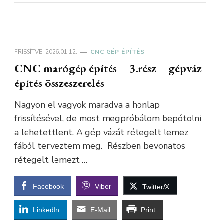
FRISSÍTVE:
2026.01.12.
CNC GÉP ÉPÍTÉS
CNC marógép építés – 3.rész – gépváz
építés összeszerelés
Nagyon el vagyok maradva a honlap
frissítésével, de most megpróbálom bepótolni
a lehetettlent. A gép vázát rétegelt lemez
fából terveztem meg. Részben bevonatos
rétegelt lemezt …
Facebook
Viber
Twitter/X
LinkedIn
E-Mail
Print