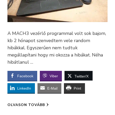
A MACH3 vezérlő programmal volt sok bajom,
kb 2 hónapot szenvedtem vele random
hibákkal. Egyszerűen nem tudtuk
megállapítani hogy mi okozza a hibákat. Néha
hibátlanul …
Facebook
Viber
Twitter/X
LinkedIn
E-Mail
Print
OLVASON TOVÁBB