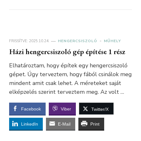
FRISSÍTVE:
2025.10.24.
HENGERCSISZOLÓ
MŰHELY
Házi hengercsiszoló gép építése 1 rész
Elhatároztam, hogy építek egy hengercsiszoló
gépet. Úgy terveztem, hogy fából csinálok meg
mindent amit csak lehet. A méreteket saját
elképzelés szerint terveztem meg. Az volt …
Facebook
Viber
Twitter/X
LinkedIn
E-Mail
Print