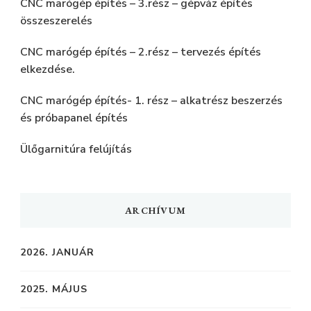
CNC marógép építés – 3.rész – gépváz építés
összeszerelés
CNC marógép építés – 2.rész – tervezés építés
elkezdése.
CNC marógép építés- 1. rész – alkatrész beszerzés
és próbapanel építés
Ülőgarnitúra felújítás
ARCHÍVUM
2026. JANUÁR
2025. MÁJUS