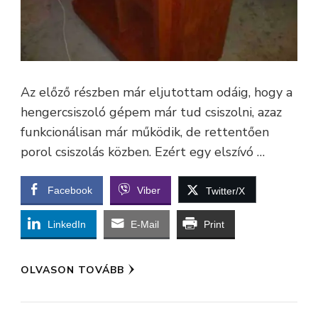
Az előző részben már eljutottam odáig, hogy a
hengercsiszoló gépem már tud csiszolni, azaz
funkcionálisan már működik, de rettentően
porol csiszolás közben. Ezért egy elszívó …
Facebook
Viber
Twitter/X
LinkedIn
E-Mail
Print
OLVASON TOVÁBB