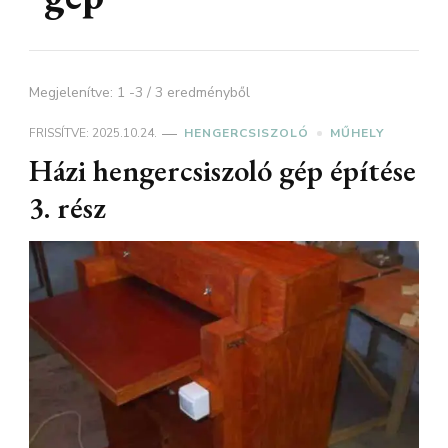
Megjelenítve: 1 -3 / 3 eredményből
FRISSÍTVE:
2025.10.24.
HENGERCSISZOLÓ
MŰHELY
Házi hengercsiszoló gép építése
3. rész