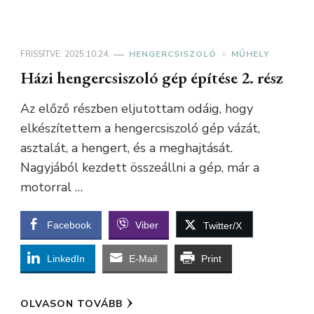
FRISSÍTVE:
2025.10.24.
HENGERCSISZOLÓ
MŰHELY
Házi hengercsiszoló gép építése 2. rész
Az előző részben eljutottam odáig, hogy
elkészítettem a hengercsiszoló gép vázát,
asztalát, a hengert, és a meghajtását.
Nagyjából kezdett összeállni a gép, már a
motorral …
Facebook
Viber
Twitter/X
LinkedIn
E-Mail
Print
OLVASON TOVÁBB