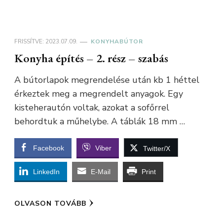
FRISSÍTVE:
2023.07.09.
KONYHABÚTOR
Konyha építés – 2. rész – szabás
A bútorlapok megrendelése után kb 1 héttel
érkeztek meg a megrendelt anyagok. Egy
kisteherautón voltak, azokat a sofőrrel
behordtuk a műhelybe. A táblák 18 mm …
Facebook
Viber
Twitter/X
LinkedIn
E-Mail
Print
OLVASON TOVÁBB