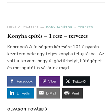
FRISSÍTVE:
2024.11.11.
KONYHABÚTOR
TEREZÉS
Konyha építés – 1 rész – tervezés
Koncepció A felségem kérésére 2017 nyarán
kezdtem bele egy teljes konyha felújításba. Az
volt a tervem, hogy új gáztűzhelyt, hűtőgépet
és mosogatót is vásárlok majd …
Facebook
Viber
Twitter/X
LinkedIn
E-Mail
Print
OLVASON TOVÁBB