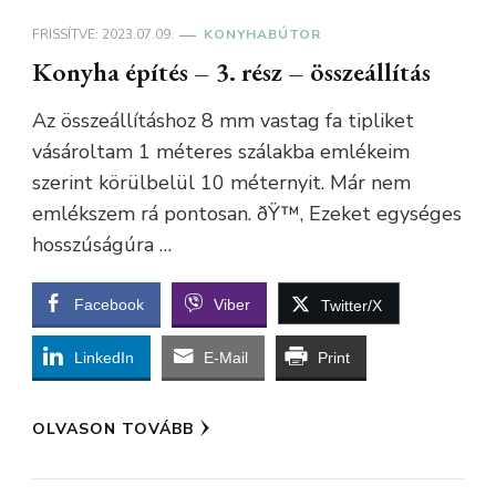
FRISSÍTVE:
2023.07.09.
KONYHABÚTOR
Konyha építés – 3. rész – összeállítás
Az összeállításhoz 8 mm vastag fa tipliket
vásároltam 1 méteres szálakba emlékeim
szerint körülbelül 10 méternyit. Már nem
emlékszem rá pontosan. ðŸ™‚ Ezeket egységes
hosszúságúra …
Facebook
Viber
Twitter/X
LinkedIn
E-Mail
Print
OLVASON TOVÁBB