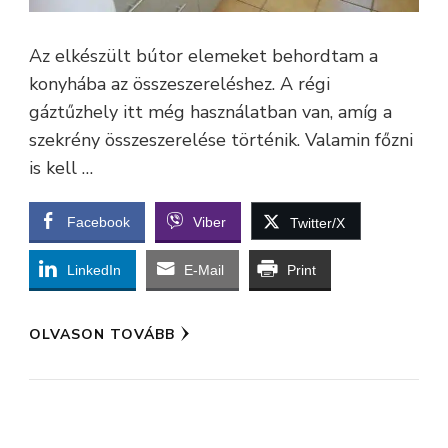
Az elkészült bútor elemeket behordtam a
konyhába az összeszereléshez. A régi
gáztűzhely itt még használatban van, amíg a
szekrény összeszerelése történik. Valamin főzni
is kell …
Facebook
Viber
Twitter/X
LinkedIn
E-Mail
Print
OLVASON TOVÁBB