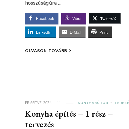
hosszúságúra …
Facebook
Viber
Twitter/X
LinkedIn
E-Mail
Print
OLVASON TOVÁBB
FRISSÍTVE:
2024.11.11.
KONYHABÚTOR
TEREZ
Konyha építés – 1 rész –
tervezés