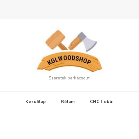
Szeretek barkácsolni
Kezdőlap
Rólam
CNC hobbi