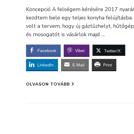
Koncepció A felségem kérésére 2017 nyará
kezdtem bele egy teljes konyha felújításba
volt a tervem, hogy új gáztűzhelyt, hűtőgé
és mosogatót is vásárlok majd …
Facebook
Viber
Twitter/X
LinkedIn
E-Mail
Print
OLVASON TOVÁBB