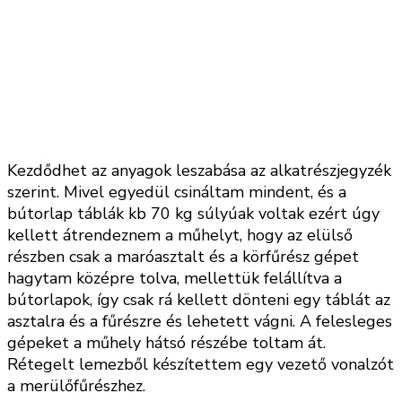
Kezdődhet az anyagok leszabása az alkatrészjegyzék
szerint. Mivel egyedül csináltam mindent, és a
bútorlap táblák kb 70 kg súlyúak voltak ezért úgy
kellett átrendeznem a műhelyt, hogy az elülső
részben csak a maróasztalt és a körfűrész gépet
hagytam középre tolva, mellettük felállítva a
bútorlapok, így csak rá kellett dönteni egy táblát az
asztalra és a fűrészre és lehetett vágni. A felesleges
gépeket a műhely hátsó részébe toltam át.
Rétegelt lemezből készítettem egy vezető vonalzót
a merülőfűrészhez.