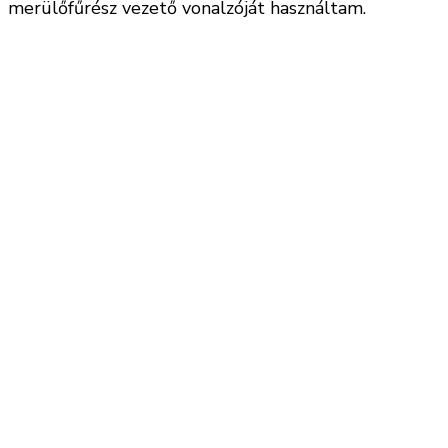
merülőfűrész vezető vonalzóját használtam.