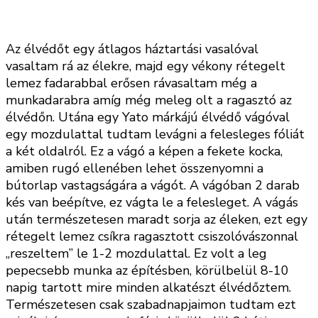
Az élvédőt egy átlagos háztartási vasalóval
vasaltam rá az élekre, majd egy vékony rétegelt
lemez fadarabbal erősen rávasaltam még a
munkadarabra amíg még meleg olt a ragasztó az
élvédőn. Utána egy Yato márkájú élvédő vágóval
egy mozdulattal tudtam levágni a felesleges fóliát
a két oldalról. Ez a vágó a képen a fekete kocka,
amiben rugó ellenében lehet összenyomni a
bútorlap vastagságára a vágót. A vágóban 2 darab
kés van beépítve, ez vágta le a felesleget. A vágás
után természetesen maradt sorja az éleken, ezt egy
rétegelt lemez csíkra ragasztott csiszolóvászonnal
„reszeltem” le 1-2 mozdulattal. Ez volt a leg
pepecsebb munka az építésben, körülbelül 8-10
napig tartott mire minden alkatészt élvédőztem.
Természetesen csak szabadnapjaimon tudtam ezt