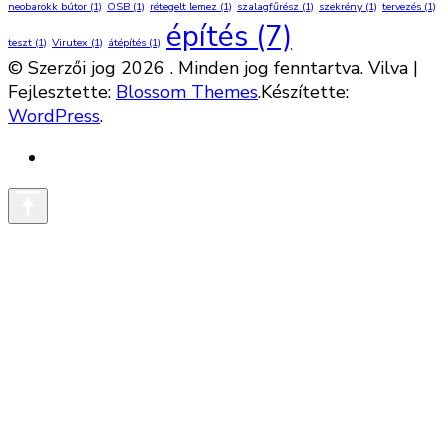
neobarokk bútor
(1)
OSB
(1)
rétegelt lemez
(1)
szalagfűrész
(1)
szekrény
(1)
tervezés
(1)
építés
(7)
teszt
(1)
Virutex
(1)
átépítés
(1)
© Szerzői jog 2026
. Minden jog fenntartva.
Vilva |
Fejlesztette:
Blossom Themes
.Készítette:
WordPress
.