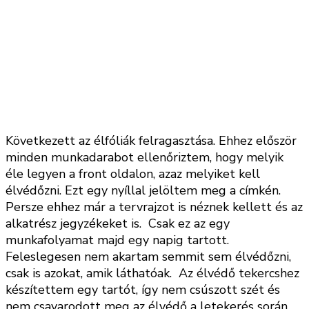
Következett az élfóliák felragasztása. Ehhez először
minden munkadarabot ellenőriztem, hogy melyik
éle legyen a front oldalon, azaz melyiket kell
élvédőzni. Ezt egy nyíllal jelöltem meg a címkén.
Persze ehhez már a tervrajzot is néznek kellett és az
alkatrész jegyzékeket is. Csak ez az egy
munkafolyamat majd egy napig tartott.
Feleslegesen nem akartam semmit sem élvédőzni,
csak is azokat, amik láthatóak. Az élvédő tekercshez
készítettem egy tartót, így nem csúszott szét és
nem csavarodott meg az élvédő a letekerés során.