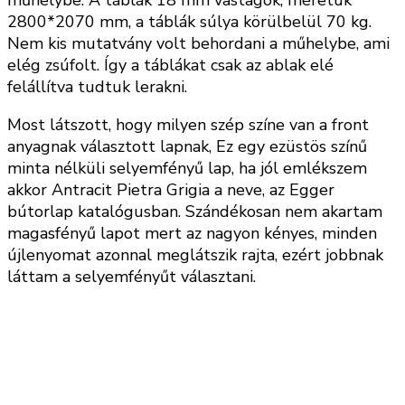
2800*2070 mm, a táblák súlya körülbelül 70 kg.
Nem kis mutatvány volt behordani a műhelybe, ami
elég zsúfolt. Így a táblákat csak az ablak elé
felállítva tudtuk lerakni.
Most látszott, hogy milyen szép színe van a front
anyagnak választott lapnak, Ez egy ezüstös színű
minta nélküli selyemfényű lap, ha jól emlékszem
akkor Antracit Pietra Grigia a neve, az Egger
bútorlap katalógusban. Szándékosan nem akartam
magasfényű lapot mert az nagyon kényes, minden
újlenyomat azonnal meglátszik rajta, ezért jobbnak
láttam a selyemfényűt választani.