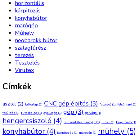
horizontális
kárpitozás
konyhabútor
marógép
Műhely
neobarokk bútor
szalagfűrész
terezés
Tesztelés
Virutex
Címkék
CNC gép építés
(3)
asztal
(2)
bútorlap
(1)
fatároló
(1)
felsőmaró
(1)
gép
(3)
felújítás
(1)
futószalag
(1)
gyalugép
(1)
gérvágó
(1)
hengercsiszoló
(4)
horizontális marógép
(1)
juhar
(1)
kinyitható
(1)
műhely
(5)
konyhabútor
(4)
kárpitozás
(1)
marógép
(1)