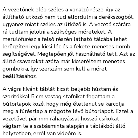
A vezetőnek elég széles a vonalzó része, így az
állítható ütköző nem tud elfordulni a derékszögből,
ugyanez miatt széles az ütköző is. A vezető szárára
rá tudtam jelölni a szükséges méreteket. A
merülőfűrész a felső részén látható tálcába lehet
lerögzíteni egy kicsi léc és a fekete menetes gomb
segítségével. Meglepően jól használható lett. Azt az
állító csavarokat azóta már kicseréltem menetes
gombokra, így szerszám sem kell a méret
beállításához.
A vágni kívánt táblát kicsit beljebb húztam és
szorítókkal 5 cm vastag stafnikat fogattam a
bútorlapok közé, hogy még életlenül se karcolja
meg a fűrészlap a mögötte lévő bútorlapot. Ezzel a
vezetővel pár mm ráhagyással hosszú csíkokat
vágtam le a szabásminta alapján a táblákból álló
helyzetben, erről van videóm is.