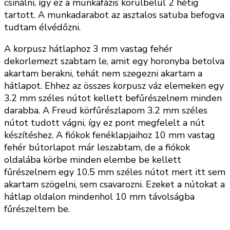
csinálni, így ez a munkafázis körülbelül 2 hétig
tartott. A munkadarabot az asztalos satuba befogva
tudtam élvédőzni.
A korpusz hátlaphoz 3 mm vastag fehér
dekorlemezt szabtam le, amit egy horonyba betolva
akartam berakni, tehát nem szegezni akartam a
hátlapot. Ehhez az összes korpusz váz elemeken egy
3.2 mm széles nútot kellett befűrészelnem minden
darabba. A Freud körfűrészlapom 3.2 mm széles
nútot tudott vágni, így ez pont megfelelt a nút
készítéshez. A fiókok fenéklapjaihoz 10 mm vastag
fehér bútorlapot már leszabtam, de a fiókok
oldalába körbe minden elembe be kellett
fűrészelnem egy 10.5 mm széles nútot mert itt sem
akartam szögelni, sem csavarozni. Ezeket a nútokat a
hátlap oldalon mindenhol 10 mm távolságba
fűrészeltem be.