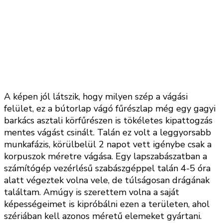
A képen jól látszik, hogy milyen szép a vágási
felület, ez a bútorlap vágó fűrészlap még egy gagyi
barkács asztali körfűrészen is tökéletes kipattogzás
mentes vágást csinált. Talán ez volt a leggyorsabb
munkafázis, körülbelül 2 napot vett igénybe csak a
korpuszok méretre vágása. Egy lapszabászatban a
számítógép vezérlésű szabászgéppel talán 4-5 óra
alatt végeztek volna vele, de túlságosan drágának
találtam. Amúgy is szerettem volna a saját
képességeimet is kipróbálni ezen a területen, ahol
szériában kell azonos méretű elemeket gyártani.