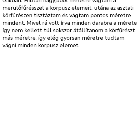
csíkban. Miután nagyjából méretre vágtam a
merülőfűrésszel a korpusz elemeit, utána az asztali
körfűrészen tisztáztam és vágtam pontos méretre
mindent. Mivel rá volt írva minden darabra a mérete
így nem kellett túl sokszor átállítanom a körfűrészt
más méretre, így elég gyorsan méretre tudtam
vágni minden korpusz elemet.