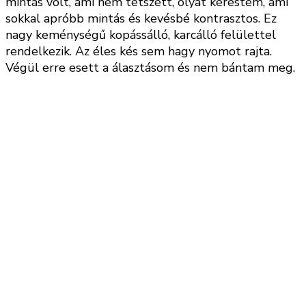
mintás volt, ami nem tetszett, olyat kerestem, ami
sokkal apróbb mintás és kevésbé kontrasztos. Ez
nagy keménységű kopássálló, karcálló felülettel
rendelkezik. Az éles kés sem hagy nyomot rajta.
Végül erre esett a álasztásom és nem bántam meg.