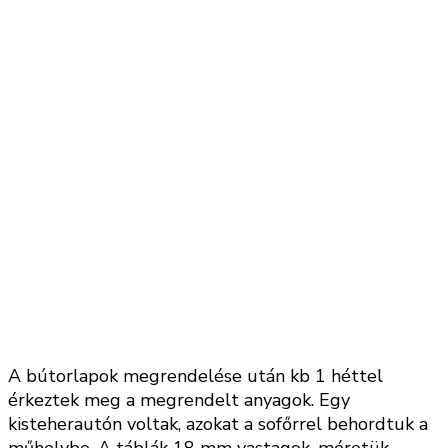
A bútorlapok megrendelése után kb 1 héttel
érkeztek meg a megrendelt anyagok. Egy
kisteherautón voltak, azokat a sofőrrel behordtuk a
műhelybe. A táblák 18 mm vastagok, méretük