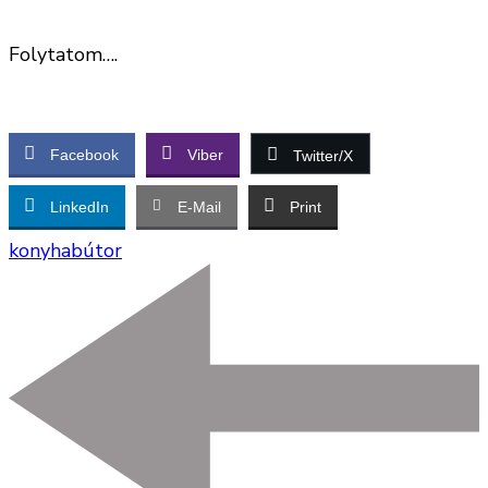
Folytatom….
Facebook
Viber
Twitter/X
LinkedIn
E-Mail
Print
konyhabútor