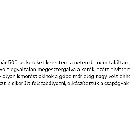
 pár 500-as kereket kerestem a neten de nem találtam
volt egyáltalán megesztergálva a kerék, ezért elvitt
y olyan ismerőst akinek a gépe már elég nagy volt ehhe
t is sikerült felszabályozni, elkészítettük a csapágya