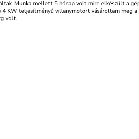
ltak. Munka mellett 5 hónap volt mire elkészült a gép.
os 4 KW teljesítményű villanymotort vásároltam meg a 
g volt.