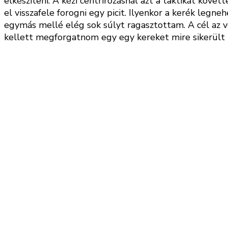
elkészíteni. A kézi centrírozásnál azt a taktikát kö
el visszafele forogni egy picit. Ilyenkor a kerék legn
egymás mellé elég sok súlyt ragasztottam. A cél az vo
kellett megforgatnom egy egy kereket mire sikerült t