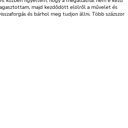
ni, közben figyeltem, hogy a megállásnál nem e kezd
t ragasztottam, majd kezdődött elölről a művelet és
isszaforgás és bárhol meg tudjon állni. Több százszor