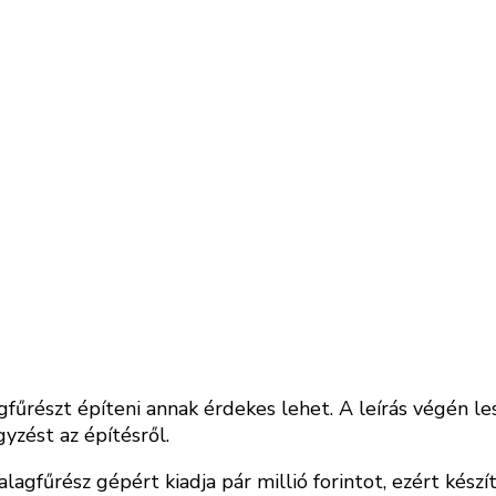
agfűrészt építeni annak érdekes lehet. A leírás végén les
gyzést az építésről.
agfűrész gépért kiadja pár millió forintot, ezért ké