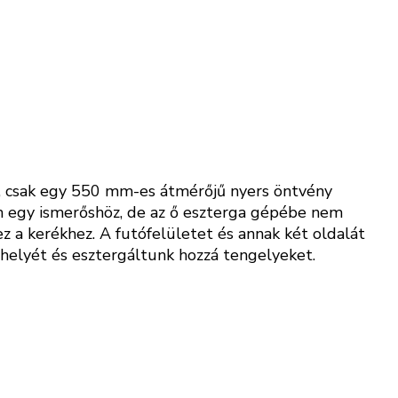
, csak egy 550 mm-es átmérőjű nyers öntvény
em egy ismerőshöz, de az ő eszterga gépébe nem
z a kerékhez. A futófelületet és annak két oldalát
k helyét és esztergáltunk hozzá tengelyeket.