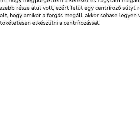
vettem, hogy megpörgettem a kereket és hagytam megáll
ehezebb része alul volt, ezért felül egy centrírozó súly
lt, hogy amikor a forgás megáll, akkor sohase legyen v
ökéletesen elkészülni a centrírozással.